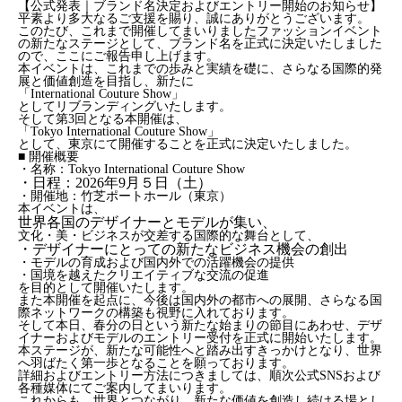
【公式発表｜ブランド名決定およびエントリー開始のお知らせ】
平素より多大なるご支援を賜り、誠にありがとうございます。
このたび、これまで開催してまいりましたファッションイベント
の新たなステージとして、ブランド名を正式に決定いたしました
ので、ここにご報告申し上げます。
本イベントは、これまでの歩みと実績を礎に、さらなる国際的発
展と価値創造を目指し、新たに
「International Couture Show」
としてリブランディングいたします。
そして第3回となる本開催は、
「Tokyo International Couture Show」
として、東京にて開催することを正式に決定いたしました。
■ 開催概要
・名称：Tokyo International Couture Show
・日程：2026年9月５日（土）
・開催地：竹芝ポートホール（東京）
本イベントは、
世界各国のデザイナーとモデルが集い、
文化・美・ビジネスが交差する国際的な舞台として、
・デザイナーにとっての新たなビジネス機会の創出
・モデルの育成および国内外での活躍機会の提供
・国境を越えたクリエイティブな交流の促進
を目的として開催いたします。
また本開催を起点に、今後は国内外の都市への展開、さらなる国
際ネットワークの構築も視野に入れております。
そして本日、春分の日という新たな始まりの節目にあわせ、デザ
イナーおよびモデルのエントリー受付を正式に開始いたします。
本ステージが、新たな可能性へと踏み出すきっかけとなり、世界
へ羽ばたく第一歩となることを願っております。
詳細およびエントリー方法につきましては、順次公式SNSおよび
各種媒体にてご案内してまいります。
これからも、世界とつながり、新たな価値を創造し続ける場とし