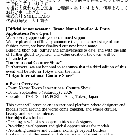
て進化してまいります。
今後とも変わらぬご支援・ご理解を賜りますよう、何卒よろしく
お願い申し上げます。
株式会社 SMILE LABO
代表取締役 大工蘭子
⸻
[Official Announcement | Brand Name Unveiled & Entry
Applications Now Open]
We sincerely appreciate your continued support.
We are pleased to officially announce that, as the next stage of our
fashion event, we have finalized our new brand name.
Building upon our journey and achievements to date, and with the aim
of further global expansion and value creation, the event will be
rebranded as:
“International Couture Show”
Furthermore, we are honored to announce that the third edition of this
event will be held in Tokyo under the name:
“Tokyo International Couture Show”
⸻
■ Event Overview
•Event Name: Tokyo International Couture Show
•Dates: September 5 (Saturday) , 2026
•Location: TAKESHIBA PORT HALL, Tokyo, Japan
⸻
This event will serve as an international platform where designers and
models from around the world come together, and where culture,
beauty, and business intersect.
Our objectives include:
•Creating new business opportunities for designers
•Providing development and global opportunities for models
•Promoting creative and cultural exchange beyond borders
Looking ahead, this event will also serve as a starting point for